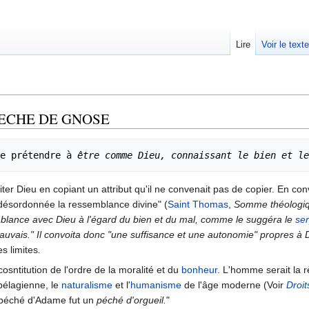
Lire
Voir le text
PECHE DE GNOSE
de prétendre à 
être comme Dieu, connaissant le bien et le
iter Dieu en copiant un attribut qu'il ne convenait pas de copier. En co
désordonnée la ressemblance divine" (
Saint Thomas
,
Somme théologiqu
mblance avec Dieu à l'égard du bien et du mal, comme le suggéra le
se
mauvais." Il convoita donc "une suffisance et une autonomie" propres à DI
es limites
.
sntitution de l'ordre de la moralité et du
bonheur
. L'homme serait la 
pélagienne, le
naturalisme
et l'
humanisme
de l'âge moderne (Voir
Droi
e péché d'Adame fut un
péché d'orgueil.
"