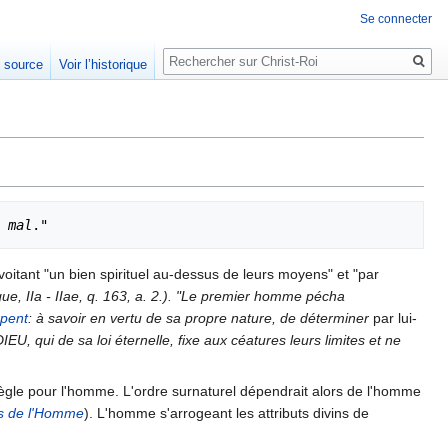
Se connecter
Rechercher
e source
Voir l’historique
 mal
nvoitant "un bien spirituel au-dessus de leurs moyens" et "par
e, IIa - IIae, q. 163, a. 2.). "Le premier homme pécha
rpent
: à savoir en vertu de sa propre nature, de déterminer
par lui-
EU, qui de sa loi éternelle, fixe aux céatures leurs limites et ne
règle pour l'homme. L'ordre surnaturel dépendrait alors de l'homme
ts de l'Homme
). L'homme s'arrogeant les attributs divins de