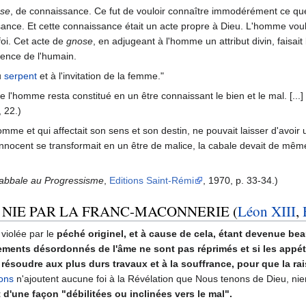
se
, de connaissance. Ce fut de vouloir connaître immodérément ce que 
ance. Et cette connaissance était un acte propre à Dieu. L'homme voula
 foi. Cet acte de
gnose
, en adjugeant à l'homme un attribut divin, faisa
ence de l'humain.
du
serpent
et à l'invitation de la femme."
ue l'homme resta constitué en un être connaissant le bien et le mal. [...] 
I, 22.)
mme et qui affectait son sens et son destin, ne pouvait laisser d'avoir u
ocent se transformait en un être de malice, la cabale devait de mêm
abbale au Progressisme
,
Editions Saint-Rémi
, 1970, p. 33-34.)
 NIE PAR LA FRANC-MACONNERIE (
Léon XIII
,
 violée par le
péché originel, et à cause de cela, étant devenue bea
ents désordonnés de l'âme ne sont pas réprimés et si les appétits
se résoudre aux plus durs travaux et à la souffrance, pour que la 
ons
n'ajoutent aucune foi à la Révélation que Nous tenons de Dieu, ni
t d'une façon "débilitées ou inclinées vers le mal".