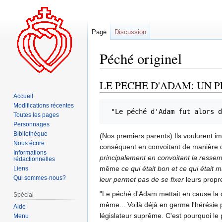
Page
Discussion
Péché originel
LE PECHE D'ADAM: UN 
Aller
Aller
à
à
Accueil
la
la
Modifications récentes
 "Le péché d'Adam fut alors 
Toutes les pages
navigation
recherche
Personnages
Bibliothèque
(Nos premiers parents) Ils voulurent im
Nous écrire
conséquent en convoitant de manière 
Informations
principalement en convoitant la resse
rédactionnelles
même
ce qui était bon et ce qui était 
Liens
Qui sommes-nous?
leur permet pas de se fixer
leurs propr
"Le péché d'Adam mettait en cause la co
Spécial
même... Voilà déjà en germe l'hérésie 
Aide
législateur suprême. C'est pourquoi l
Menu