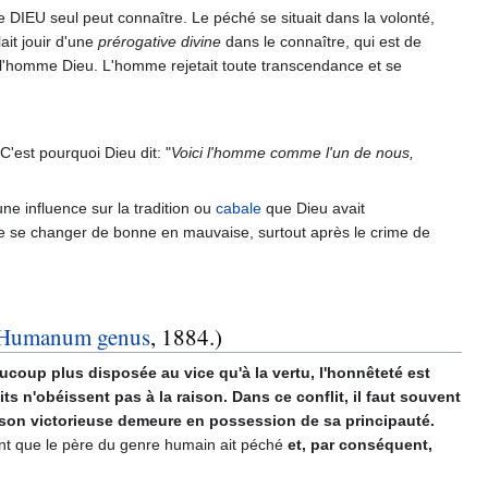
DIEU seul peut connaître. Le péché se situait dans la volonté,
it jouir d'une
prérogative divine
dans le connaître, qui est de
it l'homme Dieu. L'homme rejetait toute transcendance et se
C'est pourquoi Dieu dit: "
Voici l'homme comme l'un de nous,
ne influence sur la tradition ou
cabale
que Dieu avait
e se changer de bonne en mauvaise, surtout après le crime de
Humanum genus
, 1884.)
ucoup plus disposée au vice qu'à la vertu, l'honnêteté est
 n'obéissent pas à la raison. Dans ce conflit, il faut souvent
raison victorieuse demeure en possession de sa principauté.
ent que le père du genre humain ait péché
et, par conséquent,