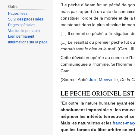
"Le péché d'Adam fut un péché de
gno
Outils
mais par rapport à un acte de connaiss
Pages liées
constituer l'ordre de la morale et de la
Suivi des pages liées
maintenait dans la plus absolue imman
Pages spéciales
Version imprimable
[...] Il commit ce péché à l'instigation 
Lien permanent
[...] Le résultat du premier péché fut q
Informations sur la page
connaissant le bien et le mal
" (
Gen
., II
Cette déviation opérée au coeur de l'ho
communiquée à l'homme. Si l'homme inn
Caïn.
(Source: Abbé
Julio Meinvielle
,
De la C
LE PECHE ORIGINEL EST
"En outre, la nature humaine ayant été
absolument impossible si les mouvem
mépriser les intérêts terrestres et 
Mais
les naturalistes et les
francs-maç
que les forces du libre arbitre soien