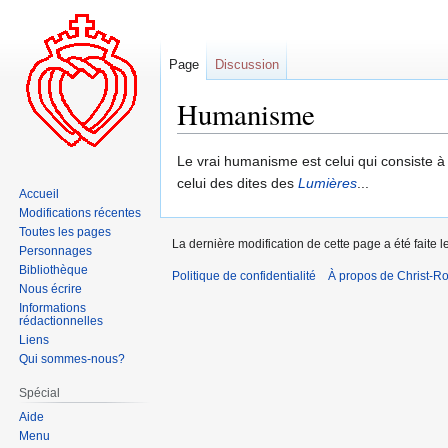
Page
Discussion
Humanisme
Aller
Aller
Le vrai humanisme est celui qui consiste 
à
à
celui des dites des
Lumières
...
Accueil
la
la
Modifications récentes
navigation
recherche
Toutes les pages
La dernière modification de cette page a été faite 
Personnages
Bibliothèque
Politique de confidentialité
À propos de Christ-Ro
Nous écrire
Informations
rédactionnelles
Liens
Qui sommes-nous?
Spécial
Aide
Menu