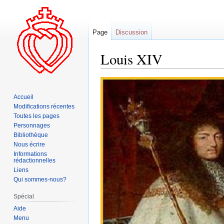
Page
Discussion
Louis XIV
Aller
Aller
à
à
Accueil
la
la
Modifications récentes
navigation
recherche
Toutes les pages
Personnages
Bibliothèque
Nous écrire
Informations
rédactionnelles
Liens
Qui sommes-nous?
Spécial
Aide
Menu