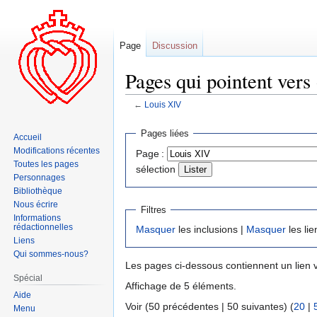
Page
Discussion
Pages qui pointent vers
←
Louis XIV
Aller
Aller
Pages liées
Accueil
à
à
Modifications récentes
Page :
la
la
Toutes les pages
sélection
navigation
recherche
Personnages
Bibliothèque
Nous écrire
Filtres
Informations
rédactionnelles
Masquer
les inclusions |
Masquer
les lie
Liens
Qui sommes-nous?
Les pages ci-dessous contiennent un lien 
Spécial
Affichage de 5 éléments.
Aide
Voir (50 précédentes | 50 suivantes) (
20
|
Menu