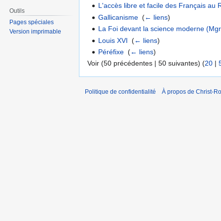
L'accès libre et facile des Français au 
Outils
Gallicanisme
‎
(
← liens
)
Pages spéciales
La Foi devant la science moderne (Mg
Version imprimable
Louis XVI
‎
(
← liens
)
Péréfixe
‎
(
← liens
)
Voir (50 précédentes | 50 suivantes) (
20
|
Politique de confidentialité
À propos de Christ-Ro