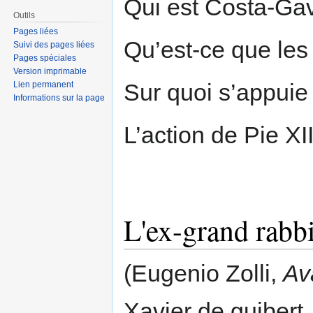
Qui est Costa-Gav
Outils
Pages liées
Qu’est-ce que les
Suivi des pages liées
Pages spéciales
Version imprimable
Sur quoi s’appuie
Lien permanent
Informations sur la page
L’action de Pie XI
L'ex-grand rabbi
(Eugenio Zolli,
Av
Xavier de guibert