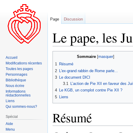
Page
Discussion
Le pape, les Ju
Aller
Aller
Sommaire
Accueil
à
à
Modifications récentes
1
Résumé
la
la
Toutes les pages
2
L'ex-grand rabbin de Rome parle...
navigation
recherche
Personnages
3
Le document DICI
Bibliothèque
3.1
L’action de Pie XII en faveur des Jui
Nous écrire
4
Le KGB, un complot contre Pie XII ?
Informations
rédactionnelles
5
Liens
Liens
Qui sommes-nous?
Résumé
Spécial
Aide
Menu