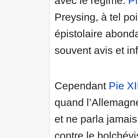
avec le régime.
Pi
Preysing, à tel po
épistolaire abonda
souvent avis et in
Cependant
Pie XI
quand l’Allemagne
et ne parla jamais
contre le bolchév