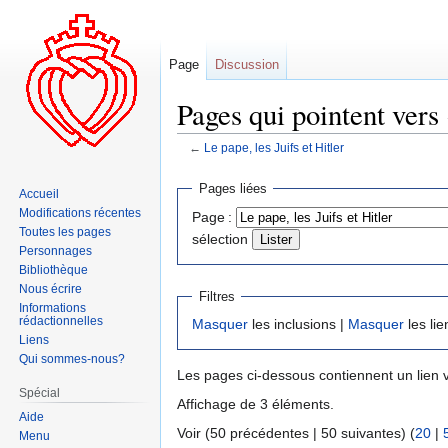
Page
Discussion
Pages qui pointent vers «
←
Le pape, les Juifs et Hitler
Aller
Aller
Pages liées
Accueil
à
à
Modifications récentes
Page :
la
la
Toutes les pages
sélection
navigation
recherche
Personnages
Bibliothèque
Nous écrire
Filtres
Informations
rédactionnelles
Masquer
les inclusions |
Masquer
les lie
Liens
Qui sommes-nous?
Les pages ci-dessous contiennent un lien 
Spécial
Affichage de 3 éléments.
Aide
Voir (50 précédentes | 50 suivantes) (
20
|
Menu