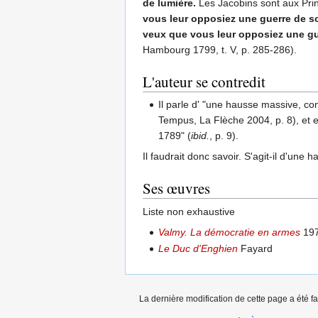
de lumière.
Les Jacobins sont aux Prin
vous leur opposiez une guerre de so
veux que vous leur opposiez une gu
Hambourg 1799, t. V, p. 285-286).
L'auteur se contredit
Il parle d' "une hausse massive, co
Tempus, La Flèche 2004, p. 8), et e
1789" (
ibid.
, p. 9).
Il faudrait donc savoir. S'agit-il d'une
Ses œuvres
Liste non exhaustive
Valmy. La démocratie en armes
19
Le Duc d'Enghien
Fayard
La dernière modification de cette page a été fa