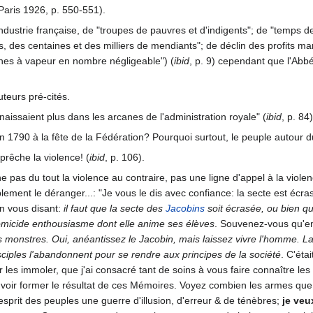
Paris 1926, p. 550-551).
ndustrie française, de "troupes de pauvres et d'indigents"; de "temps de 
es, des centaines et des milliers de mendiants"; de déclin des profits 
es à vapeur en nombre négligeable") (
ibid
, p. 9) cependant que l'Abb
uteurs pré-cités.
aissaient plus dans les arcanes de l'administration royale" (
ibid
, p. 84)
 en 1790 à la fête de la Fédération? Pourquoi surtout, le peuple autour 
prêche la violence! (
ibid
, p. 106).
 pas du tout la violence au contraire, pas une ligne d'appel à la violen
ement le déranger...: "Je vous le dis avec confiance: la secte est écrasé
n vous disant:
il faut que la secte des
Jacobins
soit écrasée, ou bien qu
'homicide enthousiasme dont elle anime ses élèves
. Souvenez-vous qu'e
 monstres. Oui, anéantissez le Jacobin, mais laissez vivre l'homme. La s
iples l'abandonnent pour se rendre aux principes de la société
. C'éta
r les immoler, que j'ai consacré tant de soins à vous faire connaître le
voir former le résultat de ces Mémoires. Voyez combien les armes que je
'esprit des peuples une guerre d'illusion, d'erreur & de ténèbres;
je veu