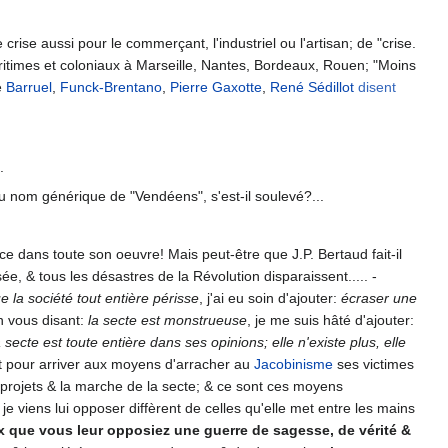
crise aussi pour le commerçant, l'industriel ou l'artisan; de "crise.
maritimes et coloniaux à Marseille, Nantes, Bordeaux, Rouen; "Moins
é
Barruel
,
Funck-Brentano
,
Pierre Gaxotte
,
René Sédillot
disent
.
du nom générique de "Vendéens", s'est-il soulevé?...
ce dans toute son oeuvre! Mais peut-être que J.P. Bertaud fait-il
e, & tous les désastres de la Révolution disparaissent..... -
e la société tout entière périsse
, j'ai eu soin d'ajouter:
écraser une
n vous disant:
la secte est monstrueuse
, je me suis hâté d'ajouter:
ecte est toute entière dans ses opinions; elle n'existe plus, elle
it pour arriver aux moyens d'arracher au
Jacobinisme
ses victimes
s projets & la marche de la secte; & ce sont ces moyens
 viens lui opposer diffèrent de celles qu'elle met entre les mains
x que vous leur opposiez une guerre de sagesse, de vérité &