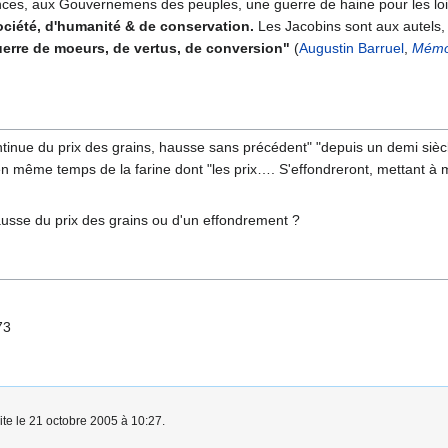
ces, aux Gouvernemens des peuples, une guerre de haine pour les lois
ciété, d'humanité & de conservation.
Les Jacobins sont aux autels, 
erre de moeurs, de vertus, de conversion"
(
Augustin Barruel
,
Mémoi
ntinue du prix des grains, hausse sans précédent" "depuis un demi siècl
n même temps de la farine dont "les prix…. S'effondreront, mettant à m
 hausse du prix des grains ou d'un effondrement ?
73
ite le 21 octobre 2005 à 10:27.