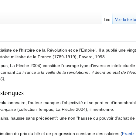
Lire
Voir le text
liste de l'histoire de la Révolution et de l'Empire". Il a publié une vin
toire militaire de la France (1789-1919), Fayard, 1998.
pus, La Flèche 2004) constitue l'ouvrage type d'inversion intellectuelle
ncernant
La France à la veille de la révolutionn': il décrit un état de l
6).
istoriques
volutionnnaire, l'auteur manque d'objectivité et se perd en d'innombrab
française
(collection Tempus, La Flèche 2004), il mentionne:
ains, hausse sans précédent"; une non "hausse du pouvoir d'achat de 
nution du prix du blé et de progression constante des salaires (
Frantz