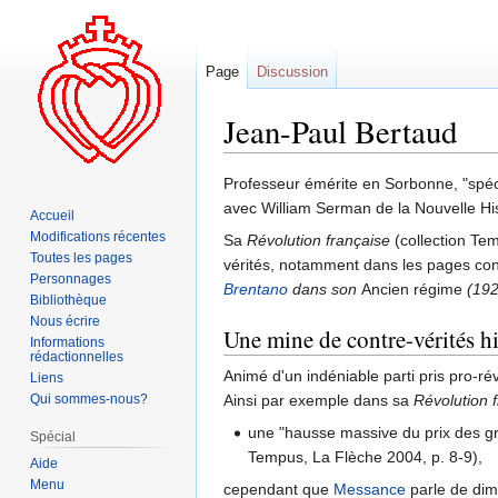
Page
Discussion
Jean-Paul Bertaud
Aller
Aller
Professeur émérite en Sorbonne, "spécia
à
à
avec William Serman de la Nouvelle His
Accueil
la
la
Modifications récentes
Sa
Révolution française
(collection Tem
navigation
recherche
Toutes les pages
vérités, notamment dans les pages co
Personnages
Brentano
dans son
Ancien régime
(192
Bibliothèque
Nous écrire
Une mine de contre-vérités h
Informations
rédactionnelles
Animé d'un indéniable parti pris pro-ré
Liens
Qui sommes-nous?
Ainsi par exemple dans sa
Révolution 
une "hausse massive du prix des gr
Spécial
Tempus, La Flèche 2004, p. 8-9),
Aide
Menu
cependant que
Messance
parle de dimi