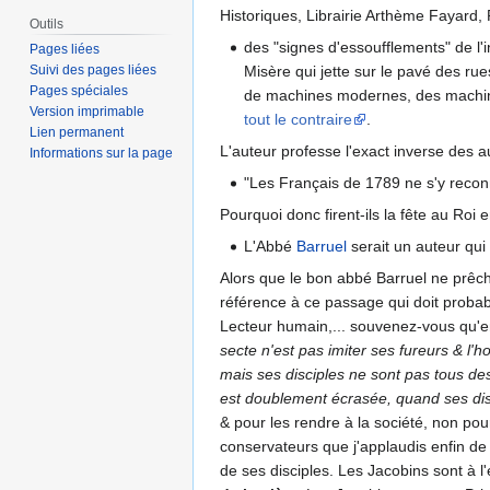
Historiques, Librairie Arthème Fayard, 
Outils
des "signes d'essoufflements" de l'i
Pages liées
Suivi des pages liées
Misère qui jette sur le pavé des ru
Pages spéciales
de machines modernes, des machin
Version imprimable
tout le contraire
.
Lien permanent
L'auteur professe l'exact inverse des a
Informations sur la page
"Les Français de 1789 ne s'y reconn
Pourquoi donc firent-ils la fête au Roi
L'Abbé
Barruel
serait un auteur qui 
Alors que le bon abbé Barruel ne prêche
référence à ce passage qui doit probabl
Lecteur humain,... souvenez-vous qu'e
secte n'est pas imiter ses fureurs & l
mais ses disciples ne sont pas tous des
est doublement écrasée, quand ses disc
& pour les rendre à la société, non pou
conservateurs que j'applaudis enfin de 
de ses disciples. Les Jacobins sont à l