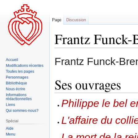
Page
Discussion
Frantz Funck-
Aller
Aller
Frantz Funck-Bren
Accueil
à
à
Modifications récentes
la
la
Toutes les pages
navigation
recherche
Personnages
Ses ouvrages
Bibliothèque
Nous écrire
Informations
rédactionnelles
Philippe le bel e
Liens
Qui sommes-nous?
L'affaire du colli
Spécial
Aide
La mort de la re
Menu