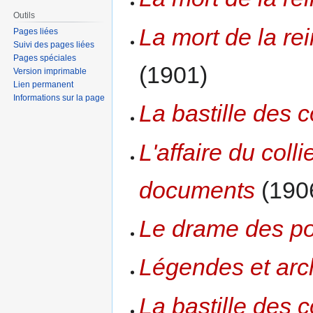
Outils
La mort de la rein
Pages liées
Suivi des pages liées
Pages spéciales
(1901)
Version imprimable
Lien permanent
Informations sur la page
La bastille des
L'affaire du coll
documents
(190
Le drame des p
Légendes et arch
La bastille des 