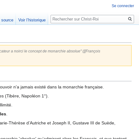
Se connecter
Rechercher
e source
Voir l’historique
ateur a noirci le concept de monarchie absolue" ([[François
 pouvoir n'a jamais existé dans la monarchie française.
les (Tibère, Napoléon 1°).
limité.
ales
.
 Marie-Thérèse d’Autriche et Joseph II, Gustave III de Suède,
monarchie 'absolue' qu’admirent alors les Français, et que tentent