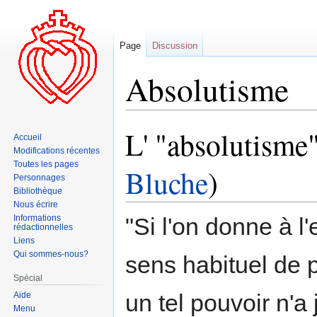
Page
Discussion
Absolutisme
L' "absolutisme"
Aller
Aller
Accueil
à
à
Modifications récentes
la
la
Toutes les pages
Bluche
)
Personnages
navigation
recherche
Bibliothèque
Nous écrire
Informations
"Si l'on donne à l
rédactionnelles
Liens
Qui sommes-nous?
sens habituel de p
Spécial
un tel pouvoir n'a
Aide
Menu