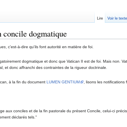
Lire
Voir le text
un concile dogmatique
ues
, c'est-à-dire qu'ils font autorité en matière de foi.
gatoirement dogmatique et donc que Vatican II est de foi. Mais non. Vat
al, et donc affranchi des contraintes de la rigueur doctrinale.
ican, à la fin du document
LUMEN GENTIUM
, lisons les notification
 aux conciles et de la fin pastorale du présent Concile, celui-ci précise
tement déclarés tels."