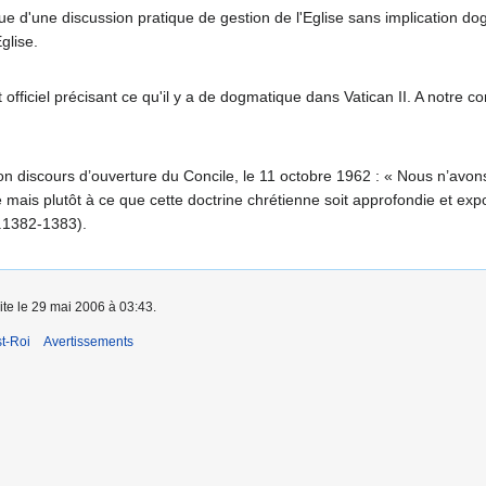
it que d'une discussion pratique de gestion de l'Eglise sans implication
glise.
fficiel précisant ce qu'il y a de dogmatique dans Vatican II. A notre co
on discours d’ouverture du Concile, le 11 octobre 1962 : « Nous n’avo
e mais plutôt à ce que cette doctrine chrétienne soit approfondie et e
.1382-1383).
ite le 29 mai 2006 à 03:43.
t-Roi
Avertissements