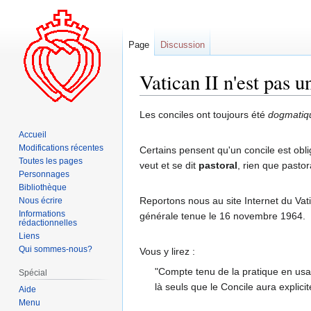
Page
Discussion
Vatican II n'est pas 
Aller
Aller
Les conciles ont toujours été
dogmatiq
à
à
Accueil
la
la
Modifications récentes
Certains pensent qu'un concile est obli
navigation
recherche
Toutes les pages
veut et se dit
pastoral
, rien que pastor
Personnages
Bibliothèque
Reportons nous au site Internet du Vat
Nous écrire
Informations
générale tenue le 16 novembre 1964.
rédactionnelles
Liens
Qui sommes-nous?
Vous y lirez :
"Compte tenu de la pratique en usage
Spécial
là seuls que le Concile aura explici
Aide
Menu