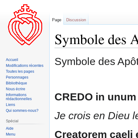
Page
Discussion
Symbole des A
Aller
Aller
Symbole des Apôt
Accueil
à
à
Modifications récentes
la
la
Toutes les pages
navigation
recherche
Personnages
Bibliothèque
Nous écrire
CREDO in unum
Informations
rédactionnelles
Liens
Qui sommes-nous?
Je crois en Dieu l
Spécial
Aide
Creatorem caeli e
Menu