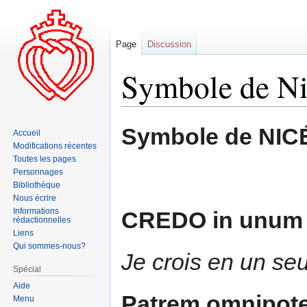
Page
Discussion
Symbole de Ni
Aller
Aller
Symbole de NIC
Accueil
à
à
Modifications récentes
la
la
Toutes les pages
navigation
recherche
Personnages
Bibliothèque
Nous écrire
Informations
CREDO in unum
rédactionnelles
Liens
Qui sommes-nous?
Je crois en un seu
Spécial
Aide
Patrem omnipot
Menu