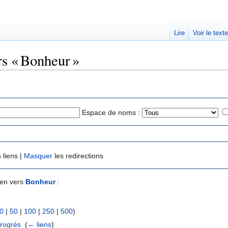
Lire
Voir le text
rs « Bonheur »
Espace de noms :
 liens |
Masquer
les redirections
ien vers
Bonheur
:
0
|
50
|
100
|
250
|
500
)
progrès
‎
(
← liens
)