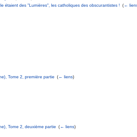
cle étaient des "Lumières", les catholiques des obscurantistes !
‎
(
← lien
me), Tome 2, première partie
‎
(
← liens
)
)
me), Tome 2, deuxième partie
‎
(
← liens
)