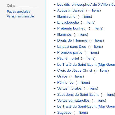
Les dits 'philosophes' du XVIIIe siè
Outils
Augustin Barruel
‎
(
← liens
)
Pages spéciales
Illuminisme
‎
(
← liens
)
Version imprimable
Encyclopédie
‎
(
← liens
)
Prétendu bonheur
‎
(
← liens
)
Illuminés
‎
(
← liens
)
Droits de l'Homme
‎
(
← liens
)
La paix sans Dieu
‎
(
← liens
)
Première partie
‎
(
← liens
)
Péché mortel
‎
(
← liens
)
Le Traité du Saint-Esprit (Mgr Gau
Croix de Jésus-Christ
‎
(
← liens
)
Grâce
‎
(
← liens
)
Pénitence
‎
(
← liens
)
Vertus morales
‎
(
← liens
)
Sept dons du Saint-Esprit
‎
(
← liens
Vertus surnaturelles
‎
(
← liens
)
Le Traité du Saint-Esprit (Mgr Gau
Sagesse
‎
(
← liens
)