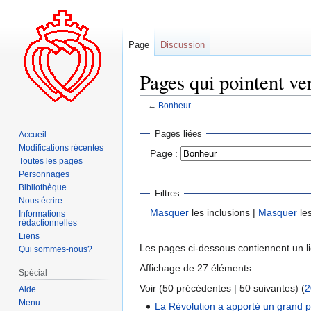
Page
Discussion
Pages qui pointent ve
←
Bonheur
Aller
Aller
Pages liées
Accueil
à
à
Modifications récentes
Page :
la
la
Toutes les pages
navigation
recherche
Personnages
Bibliothèque
Filtres
Nous écrire
Masquer
les inclusions |
Masquer
les
Informations
rédactionnelles
Liens
Les pages ci-dessous contiennent un l
Qui sommes-nous?
Affichage de 27 éléments.
Spécial
Voir (50 précédentes | 50 suivantes) (
2
Aide
Menu
La Révolution a apporté un grand 