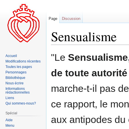
Page
Discussion
Sensualisme
Aller
Aller
"Le
Sensualisme,
Accueil
à
à
Modifications récentes
la
la
Toutes les pages
de toute autorit
navigation
recherche
Personnages
Bibliothèque
Nous écrire
marche-t-il pas de
Informations
rédactionnelles
Liens
ce rapport, le mo
Qui sommes-nous?
Spécial
aux antipodes du 
Aide
Menu