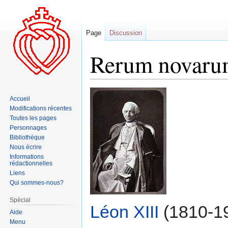
Page
Discussion
Rerum novar
Aller
Aller
Accueil
à
à
Modifications récentes
la
la
Toutes les pages
navigation
recherche
Personnages
Bibliothèque
Nous écrire
Informations
rédactionnelles
Liens
Qui sommes-nous?
Spécial
Léon XIII
(1810-19
Aide
Menu