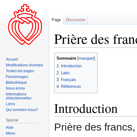
Page
Discussion
Prière des fran
Aller
Aller
Sommaire
Accueil
à
à
Modifications récentes
1
Introduction
la
la
Toutes les pages
2
Latin
navigation
recherche
Personnages
3
Français
Bibliothèque
4
Références
Nous écrire
Informations
rédactionnelles
Introduction
Liens
Qui sommes-nous?
Spécial
Prière des francs,
Aide
Menu