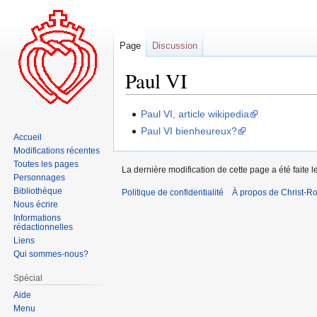
Page
Discussion
Paul VI
Aller
Aller
Paul VI, article wikipedia
à
à
Paul VI bienheureux?
Accueil
la
la
Modifications récentes
navigation
recherche
Toutes les pages
La dernière modification de cette page a été faite l
Personnages
Bibliothèque
Politique de confidentialité
À propos de Christ-Ro
Nous écrire
Informations
rédactionnelles
Liens
Qui sommes-nous?
Spécial
Aide
Menu