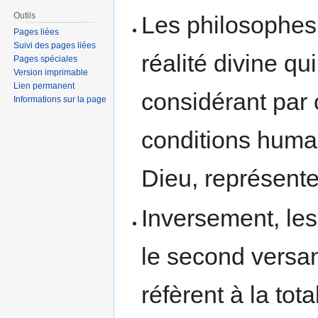
Outils
Les philosophes 
Pages liées
Suivi des pages liées
réalité divine q
Pages spéciales
Version imprimable
Lien permanent
considérant par 
Informations sur la page
conditions huma
Dieu, représent
Inversement, le
le second versa
réfèrent à la tota