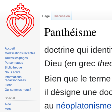
Page
Discussion
Panthéisme
Aller
Aller
doctrine qui identi
Accueil
à
à
Modifications récentes
la
la
Toutes les pages
Dieu (en grec
the
navigation
recherche
Personnages
Bibliothèque
Nous écrire
Bien que le terme 
Informations
rédactionnelles
Liens
il désigne une doc
Qui sommes-nous?
Spécial
au
néoplatonisme
Aide
Menu