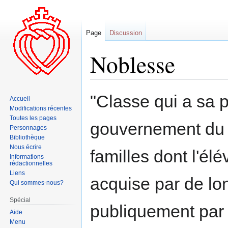
Page
Discussion
Noblesse
Aller
Aller
"Classe qui a sa 
Accueil
à
à
Modifications récentes
la
la
Toutes les pages
gouvernement du 
navigation
recherche
Personnages
Bibliothèque
Nous écrire
familles dont l'élé
Informations
rédactionnelles
Liens
acquise par de lo
Qui sommes-nous?
Spécial
publiquement par l
Aide
Menu