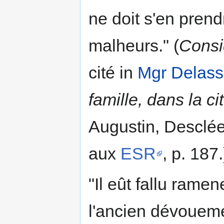
ne doit s'en pren
malheurs." (
Consi
cité in
Mgr Delas
famille, dans la ci
Augustin, Desclée
aux
ESR
, p. 187.
"Il eût fallu rame
l'ancien dévoueme