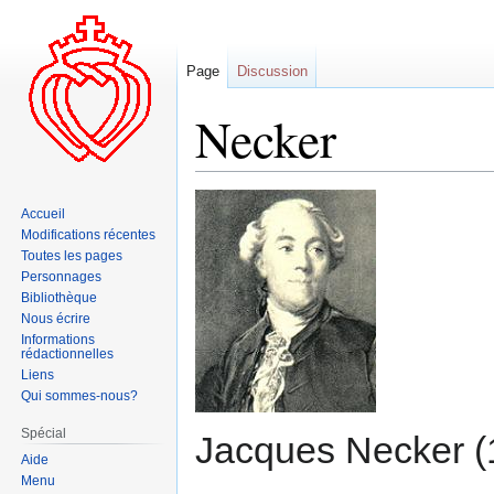
Page
Discussion
Necker
Aller
Aller
Accueil
à
à
Modifications récentes
la
la
Toutes les pages
navigation
recherche
Personnages
Bibliothèque
Nous écrire
Informations
rédactionnelles
Liens
Qui sommes-nous?
Spécial
Jacques Necker (1
Aide
Menu