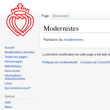
Page
Discussion
Modernistes
Aller
Aller
Partisans du
modernisme
.
à
à
Accueil
la
la
Modifications récentes
La dernière modification de cette page a été faite 
navigation
recherche
Toutes les pages
Personnages
Politique de confidentialité
À propos de Christ-Ro
Bibliothèque
Nous écrire
Informations
rédactionnelles
Liens
Qui sommes-nous?
Spécial
Aide
Menu