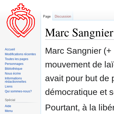
Page
Discussion
Marc Sangnier
Aller
Aller
Marc Sangnier (+
Accueil
à
à
Modifications récentes
la
la
Toutes les pages
mouvement de la
navigation
recherche
Personnages
Bibliothèque
Nous écrire
avait pour but de
Informations
rédactionnelles
Liens
démocratique et s
Qui sommes-nous?
Spécial
Pourtant, à la lib
Aide
Menu