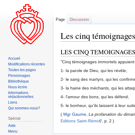
Page
Discussion
Les cinq témoignages
LES CINQ TEMOIGNAGES
Aller
Aller
à
à
Accueil
"Cinq témoignages immortels appuient 
la
la
Modifications récentes
Toutes les pages
1- la parole de Dieu, qui les révèle;
navigation
recherche
Personnages
2- le sang des martyrs, qui les confirm
Bibliothèque
Nous écrire
3- la haine des méchants, qui les attaq
Informations
4- l'amour des bons, qui les défend;
rédactionnelles
Liens
5- le bonheur, qu'ils laissent à leur su
Qui sommes-nous?
(
Mgr Gaume
,
La profanation du dimanch
Spécial
Editions Saint-Rémi
, p. 2.)
Aide
Menu