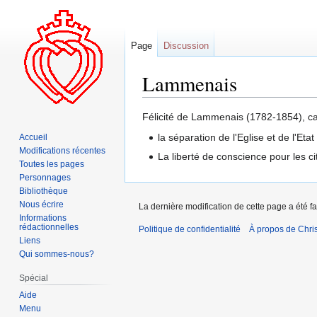
Page
Discussion
Lammenais
Aller
Aller
Félicité de Lammenais (1782-1854), cat
à
à
la séparation de l'Eglise et de l'Etat
Accueil
la
la
Modifications récentes
La liberté de conscience pour les ci
navigation
recherche
Toutes les pages
Personnages
Bibliothèque
Nous écrire
La dernière modification de cette page a été fa
Informations
rédactionnelles
Politique de confidentialité
À propos de Chris
Liens
Qui sommes-nous?
Spécial
Aide
Menu