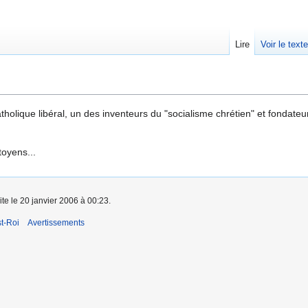
Lire
Voir le text
holique libéral, un des inventeurs du "socialisme chrétien" et fondateu
toyens...
ite le 20 janvier 2006 à 00:23.
t-Roi
Avertissements