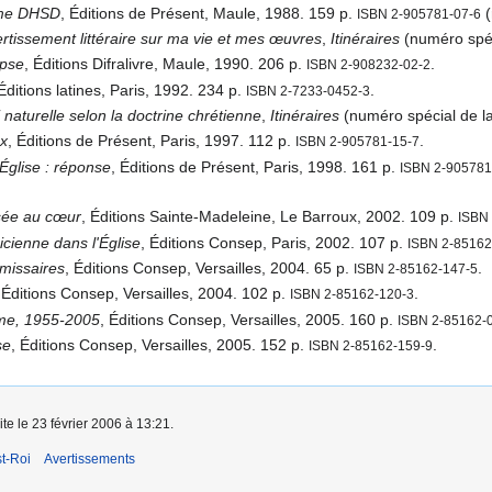
mme DHSD
, Éditions de Présent, Maule, 1988. 159 p.
(
ISBN 2-905781-07-6
vertissement littéraire sur ma vie et mes œuvres
,
Itinéraires
(numéro spéci
ipse
, Éditions Difralivre, Maule, 1990. 206 p.
.
ISBN 2-908232-02-2
Éditions latines, Paris, 1992. 234 p.
.
ISBN 2-7233-0452-3
i naturelle selon la doctrine chrétienne
,
Itinéraires
(numéro spécial de la
ux
, Éditions de Présent, Paris, 1997. 112 p.
.
ISBN 2-905781-15-7
'Église : réponse
, Éditions de Présent, Paris, 1998. 161 p.
ISBN 2-905781
.
ssée au cœur
, Éditions Sainte-Madeleine, Le Barroux, 2002. 109 p.
ISBN
icienne dans l'Église
, Éditions Consep, Paris, 2002. 107 p.
ISBN 2-85162
missaires
, Éditions Consep, Versailles, 2004. 65 p.
.
ISBN 2-85162-147-5
 Éditions Consep, Versailles, 2004. 102 p.
.
ISBN 2-85162-120-3
sme, 1955-2005
, Éditions Consep, Versailles, 2005. 160 p.
ISBN 2-85162-
se
, Éditions Consep, Versailles, 2005. 152 p.
.
ISBN 2-85162-159-9
ite le 23 février 2006 à 13:21.
t-Roi
Avertissements