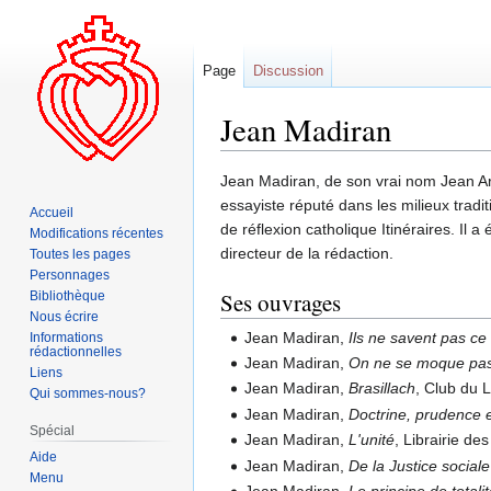
Page
Discussion
Jean Madiran
Aller
Aller
Jean Madiran, de son vrai nom Jean Arfe
à
à
essayiste réputé dans les milieux trad
Accueil
la
la
de réflexion catholique Itinéraires. Il a
Modifications récentes
navigation
recherche
directeur de la rédaction.
Toutes les pages
Personnages
Ses ouvrages
Bibliothèque
Nous écrire
Jean Madiran,
Ils ne savent pas ce 
Informations
rédactionnelles
Jean Madiran,
On ne se moque pas
Liens
Jean Madiran,
Brasillach
, Club du 
Qui sommes-nous?
Jean Madiran,
Doctrine, prudence e
Spécial
Jean Madiran,
L'unité
, Librairie de
Aide
Jean Madiran,
De la Justice sociale
Menu