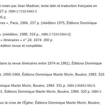
et notes par Jean Madiran, texte latin et traduction française en
127 p.
.
ISBN 2-7233-0483-3
85 p.
raires », Paris, 1966. 237 p. (réédition 1975, Éditions Dominique
p. (réédition, 1988, 319 p.,
).
ISBN 2-7233-0364-0
 « Itinéraires » n° 24, 1974. 300 p.
 édition revue et complétée.
 dans la revue
Itinéraires
entre 1974 et 1981), Éditions Dominique
at, 1956-1966
, Éditions Dominique Martin Morin, Bouère, 1983. 316
minique Martin Morin, Bouère, 1984. 331 p.
.
ISBN 2-85652-062-6
81
, Éditions Dominique Martin Morin, Bouère, 1984. 320 p.
ISBN 2-
r la crise de l'Église
, Éditions Dominique Martin Morin, Bouère,