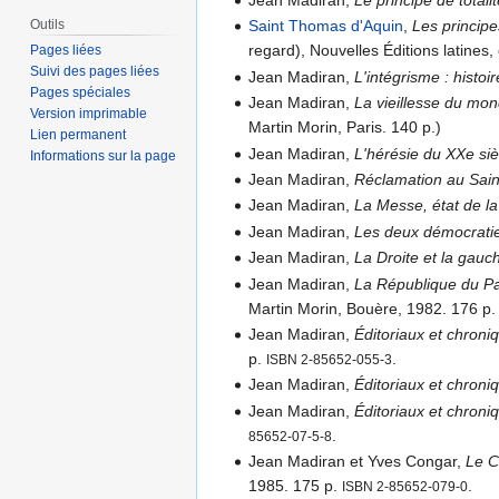
Jean Madiran,
Le principe de totali
Outils
Saint Thomas d'Aquin
,
Les principe
regard), Nouvelles Éditions latines
Pages liées
Suivi des pages liées
Jean Madiran,
L'intégrisme : histoi
Pages spéciales
Jean Madiran,
La vieillesse du mo
Version imprimable
Martin Morin, Paris. 140 p.)
Lien permanent
Jean Madiran,
L'hérésie du XXe siè
Informations sur la page
Jean Madiran,
Réclamation au Sain
Jean Madiran,
La Messe, état de la
Jean Madiran,
Les deux démocrati
Jean Madiran,
La Droite et la gauc
Jean Madiran,
La République du Pan
Martin Morin, Bouère, 1982. 176 p
Jean Madiran,
Éditoriaux et chroni
p.
.
ISBN 2-85652-055-3
Jean Madiran,
Éditoriaux et chroni
Jean Madiran,
Éditoriaux et chroni
.
85652-07-5-8
Jean Madiran et Yves Congar,
Le C
1985. 175 p.
.
ISBN 2-85652-079-0