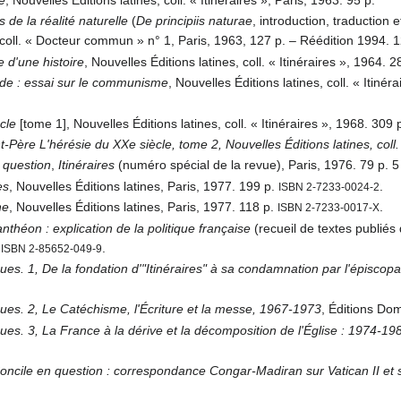
té
, Nouvelles Éditions latines, coll. « Itinéraires », Paris, 1963. 95 p.
s de la réalité naturelle
(
De principiis naturae
, introduction, traduction 
, coll. « Docteur commun » n° 1, Paris, 1963, 127 p. – Réédition 1994. 
re d'une histoire
, Nouvelles Éditions latines, coll. « Itinéraires », 1964. 2
nde : essai sur le communisme
, Nouvelles Éditions latines, coll. « Itiné
cle
[tome 1], Nouvelles Éditions latines, coll. « Itinéraires », 1968. 309 
t-Père
L'hérésie du XXe siècle, tome 2, Nouvelles Éditions latines, coll.
 question
,
Itinéraires
(numéro spécial de la revue), Paris, 1976. 79 p. 5
es
, Nouvelles Éditions latines, Paris, 1977. 199 p.
.
ISBN 2-7233-0024-2
he
, Nouvelles Éditions latines, Paris, 1977. 118 p.
.
ISBN 2-7233-0017-X
théon : explication de la politique française
(recueil de textes publiés
.
.
ISBN 2-85652-049-9
ques. 1, De la fondation d'"Itinéraires" à sa condamnation par l'épiscop
ques. 2, Le Catéchisme, l'Écriture et la messe, 1967-1973
, Éditions Do
ques. 3, La France à la dérive et la décomposition de l'Église : 1974-19
oncile en question : correspondance Congar-Madiran sur Vatican II et su