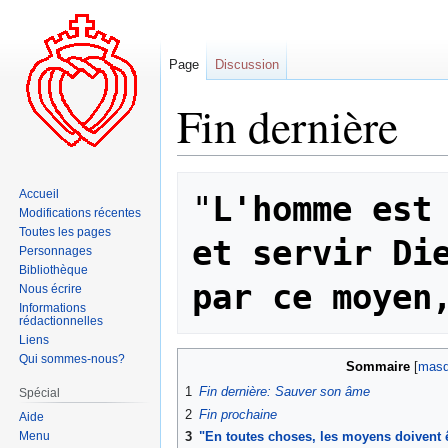
Page
Discussion
Fin dernière
Aller
Aller
Accueil
"
L'homme est 
à
à
Modifications récentes
la
la
Toutes les pages
et servir Die
navigation
recherche
Personnages
Bibliothèque
par ce moyen
Nous écrire
Informations
rédactionnelles
Liens
Qui sommes-nous?
Sommaire
1
Fin dernière: Sauver son âme
Spécial
2
Fin prochaine
Aide
Menu
3
"En toutes choses, les moyens doivent ê