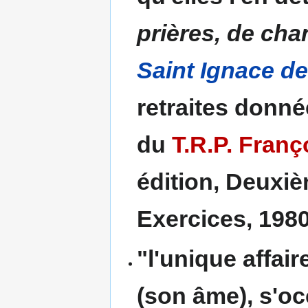
prières, de chan
Saint Ignace d
retraites donné
du
T.R.P. Franç
édition, Deuxiè
Exercices, 1980,
"l'unique affai
(son âme), s'oc