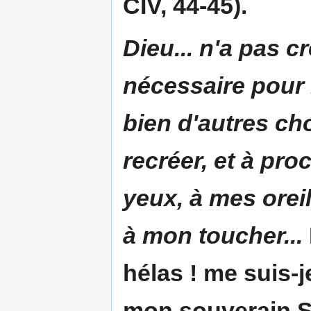
CIV, 44-45).
Dieu... n'a pas c
nécessaire pour 
bien d'autres ch
recréer, et à pro
yeux, à mes orei
à mon toucher...
hélas ! me suis-
mon souverain Se