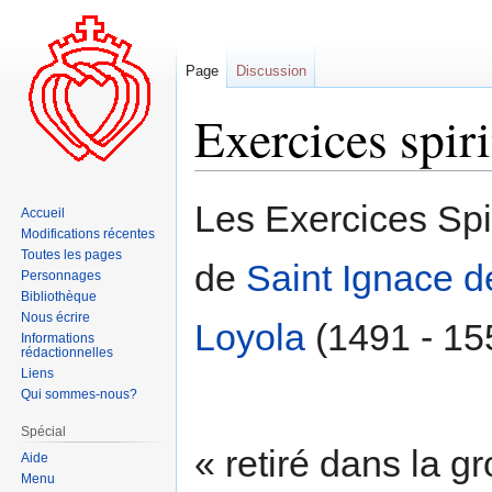
Page
Discussion
Exercices spiri
Aller
Aller
Les Exercices Spi
Accueil
à
à
Modifications récentes
la
la
Toutes les pages
de
Saint Ignace d
navigation
recherche
Personnages
Bibliothèque
Nous écrire
Loyola
(1491 - 15
Informations
rédactionnelles
Liens
Qui sommes-nous?
Spécial
« retiré dans la gr
Aide
Menu