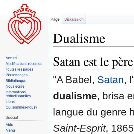
Page
Discussion
Dualisme
Satan est le pèr
Aller
Aller
Accueil
à
à
Modifications récentes
la
la
Toutes les pages
Personnages
navigation
recherche
"A Babel,
Satan
, 
Bibliothèque
Nous écrire
Informations
dualisme
, brisa 
rédactionnelles
Liens
Qui sommes-nous?
langue du genre 
Spécial
Saint-Esprit
, 1865
Aide
Menu