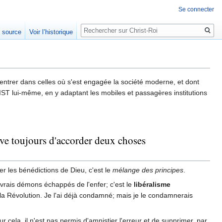
Se connecter
Rechercher
e source
Voir l’historique
aire entrer dans celles où s'est engagée la société moderne, et dont
T lui-même, en y adaptant les mobiles et passagères institutions
 rêve toujours d'accorder deux choses
er les bénédictions de Dieu, c'est le
mélange des principes
.
 vrais démons échappés de l'enfer; c'est le
libéralisme
et la Révolution. Je l'ai déjà condamné; mais je le condamnerais
r cela, il n'est pas permis d'amnistier l'erreur et de supprimer, par