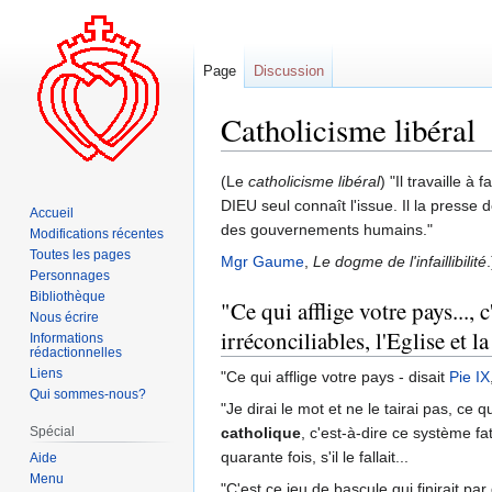
Page
Discussion
Catholicisme libéral
Aller
Aller
(Le
catholicisme libéral
) "Il travaille à
à
à
DIEU seul connaît l'issue. Il la presse 
Accueil
la
la
des gouvernements humains."
Modifications récentes
navigation
recherche
Toutes les pages
Mgr Gaume
,
Le dogme de l'infaillibilité
.
Personnages
Bibliothèque
"Ce qui afflige votre pays..., c
Nous écrire
irréconciliables, l'Eglise et l
Informations
rédactionnelles
Liens
"Ce qui afflige votre pays - disait
Pie IX
Qui sommes-nous?
"Je dirai le mot et ne le tairai pas, c
Spécial
catholique
, c'est-à-dire ce système fa
quarante fois, s'il le fallait...
Aide
Menu
"C'est ce jeu de bascule qui finirait par