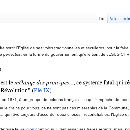
Lire
Voir le text
 faire sortir l'Eglise de ses voies traditionnelles et séculières, pour la f
de
perfectionner
la forme du gouvernement qu'elle tient de JESUS-CHRIS
)
'est le
mélange des principes
..., ce système fatal qui
a Révolution" (
Pie IX
)
, en 1871, à un groupe de pèlerins français - ce qui l'empêche de mérit
e que je crains pour vous, ce ne sont pas ces misérables de la Commune,
tal qui rêve toujours d'accorder deux choses irréconciliables, l'Eglise 
 détruire la
Religion
chez vous. Il faut aimer ses frères errants, mais, pou