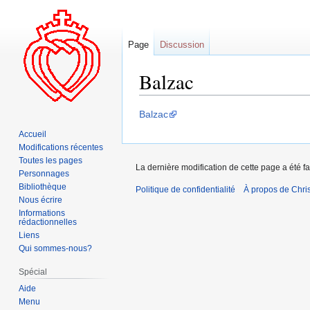
Page
Discussion
Balzac
Aller
Aller
Balzac
à
à
Accueil
la
la
Modifications récentes
navigation
recherche
Toutes les pages
La dernière modification de cette page a été fa
Personnages
Bibliothèque
Politique de confidentialité
À propos de Chris
Nous écrire
Informations
rédactionnelles
Liens
Qui sommes-nous?
Spécial
Aide
Menu