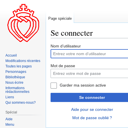
Page spéciale
Se connecter
Aller
Aller
Nom d’utilisateur
à
à
Accueil
la
la
Modifications récentes
navigation
recherche
Mot de passe
Toutes les pages
Personnages
Bibliothèque
Nous écrire
Garder ma session active
Informations
rédactionnelles
Liens
Se connecter
Qui sommes-nous?
Aide pour se connecter
Spécial
Mot de passe oublié ?
Aide
Menu