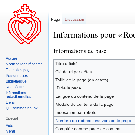
Page
Discussion
Informations pour « Ro
Informations de base
Aller
Aller
à
à
Accueil
la
la
Titre affiché
Modifications récentes
navigation
recherche
Toutes les pages
Clé de tri par défaut
Personnages
Taille de la page (en octets)
Bibliothèque
Nous écrire
ID de la page
Informations
Langue du contenu de la page
rédactionnelles
Liens
Modèle de contenu de la page
Qui sommes-nous?
Indexation par robots
Spécial
Nombre de redirections vers cette page
Aide
Comptée comme page de contenu
Menu