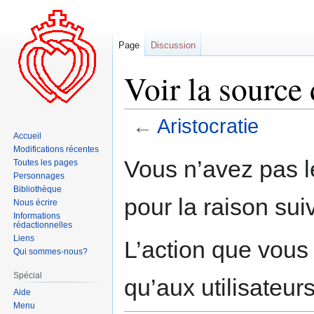
Page
Discussion
Voir la source 
←
Aristocratie
Accueil
Modifications récentes
Aller
Aller
Vous n’avez pas le
Toutes les pages
à
à
Personnages
la
la
Bibliothèque
pour la raison sui
navigation
recherche
Nous écrire
Informations
rédactionnelles
Liens
L’action que vous
Qui sommes-nous?
Spécial
qu’aux utilisateur
Aide
Menu