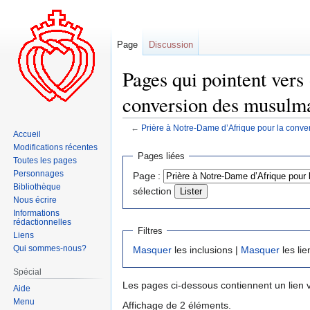
Page
Discussion
Pages qui pointent vers
conversion des musulm
←
Prière à Notre-Dame d’Afrique pour la conv
Accueil
Modifications récentes
Aller
Aller
Pages liées
Toutes les pages
à
à
Personnages
Page :
la
la
Bibliothèque
sélection
navigation
recherche
Nous écrire
Informations
rédactionnelles
Filtres
Liens
Qui sommes-nous?
Masquer
les inclusions |
Masquer
les lie
Spécial
Les pages ci-dessous contiennent un lien 
Aide
Menu
Affichage de 2 éléments.