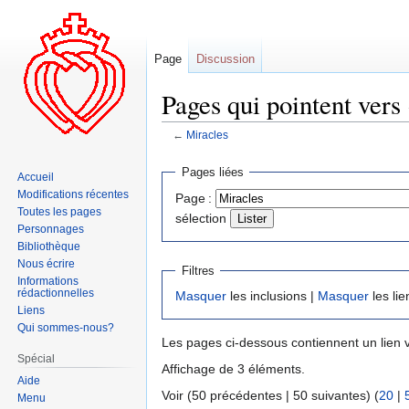
Page
Discussion
Pages qui pointent vers
←
Miracles
Aller
Aller
Pages liées
Accueil
à
à
Modifications récentes
Page :
la
la
Toutes les pages
sélection
navigation
recherche
Personnages
Bibliothèque
Nous écrire
Filtres
Informations
rédactionnelles
Masquer
les inclusions |
Masquer
les lie
Liens
Qui sommes-nous?
Les pages ci-dessous contiennent un lien 
Spécial
Affichage de 3 éléments.
Aide
Voir (50 précédentes | 50 suivantes) (
20
|
Menu