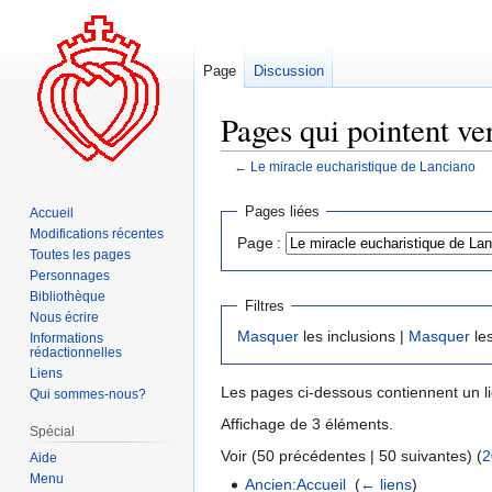
Page
Discussion
Pages qui pointent ve
←
Le miracle eucharistique de Lanciano
Aller
Aller
Pages liées
Accueil
à
à
Modifications récentes
Page :
la
la
Toutes les pages
navigation
recherche
Personnages
Bibliothèque
Filtres
Nous écrire
Masquer
les inclusions |
Masquer
les
Informations
rédactionnelles
Liens
Les pages ci-dessous contiennent un l
Qui sommes-nous?
Affichage de 3 éléments.
Spécial
Voir (50 précédentes | 50 suivantes) (
2
Aide
Menu
Ancien:Accueil
‎
(
← liens
)