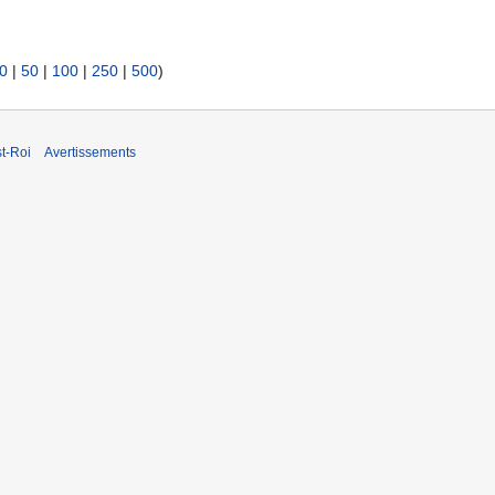
0
|
50
|
100
|
250
|
500
)
t-Roi
Avertissements