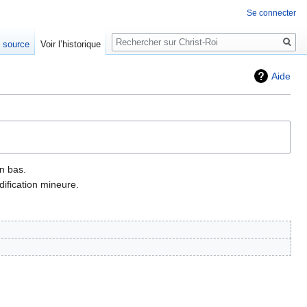
Se connecter
Rechercher
e source
Voir l’historique
Aide
n bas.
ification mineure.