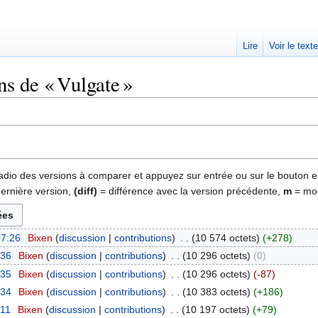
Lire
Voir le text
ns de « Vulgate »
 radio des versions à comparer et appuyez sur entrée ou sur le bouton e
dernière version,
(diff)
= différence avec la version précédente,
m
= mod
07:26
‎
Bixen
discussion
contributions
‎
10 574 octets
+278
:36
‎
Bixen
discussion
contributions
‎
10 296 octets
0
:35
‎
Bixen
discussion
contributions
‎
10 296 octets
-87
:34
‎
Bixen
discussion
contributions
‎
10 383 octets
+186
:11
‎
Bixen
discussion
contributions
‎
10 197 octets
+79