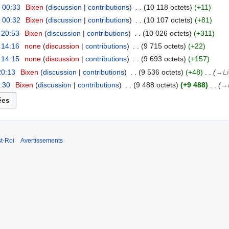
à 00:33
‎
Bixen
discussion
contributions
‎
10 118 octets
+11
à 00:32
‎
Bixen
discussion
contributions
‎
10 107 octets
+81
 20:53
‎
Bixen
discussion
contributions
‎
10 026 octets
+311
 14:16
‎
none
discussion
contributions
‎
9 715 octets
+22
 14:15
‎
none
discussion
contributions
‎
9 693 octets
+157
20:13
‎
Bixen
discussion
contributions
‎
9 536 octets
+48
‎
→‎L
6:30
‎
Bixen
discussion
contributions
‎
9 488 octets
+9 488
‎
→‎
t-Roi
Avertissements