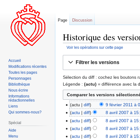
Page
Discussion
Historique des versio
Voir les opérations sur cette page
Aller
Aller
Accueil
Filtrer les versions
à
à
Modifications récentes
la
la
Toutes les pages
Sélection du diff : cochez les boutons
navigation
recherche
Personnages
Légende :
(actu)
= différence avec la 
Bibliothèque
Nous écrire
Informations
rédactionnelles
actu
diff
9 février 2011 à 
Liens
Qui sommes-nous?
actu
diff
8 avril 2007 à 15
actu
diff
8 avril 2007 à 15
Spécial
actu
diff
8 avril 2007 à 15
Aide
actu
diff
8 avril 2007 à 15
Menu