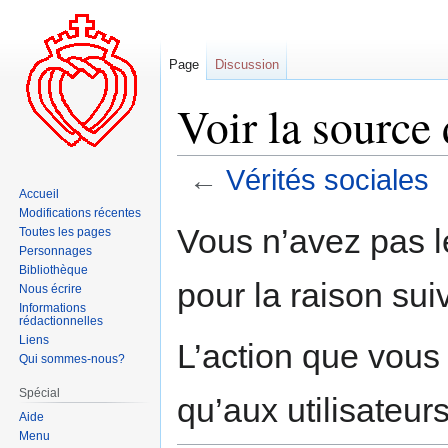
Page
Discussion
Voir la source 
←
Vérités sociales
Accueil
Modifications récentes
Aller
Aller
Vous n’avez pas le
Toutes les pages
à
à
Personnages
la
la
Bibliothèque
pour la raison sui
navigation
recherche
Nous écrire
Informations
rédactionnelles
Liens
L’action que vous
Qui sommes-nous?
Spécial
qu’aux utilisateur
Aide
Menu