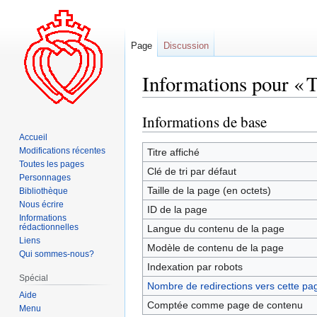
Page
Discussion
Informations pour « T
Informations de base
Aller
Aller
à
à
Accueil
la
la
Modifications récentes
Titre affiché
Toutes les pages
navigation
recherche
Clé de tri par défaut
Personnages
Taille de la page (en octets)
Bibliothèque
Nous écrire
ID de la page
Informations
rédactionnelles
Langue du contenu de la page
Liens
Modèle de contenu de la page
Qui sommes-nous?
Indexation par robots
Spécial
Nombre de redirections vers cette pa
Aide
Comptée comme page de contenu
Menu