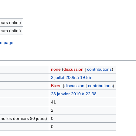
eurs (infini)
eurs (infini)
te page.
none
(
discussion
|
contributions
)
2 juillet 2005 à 19:55
Bixen
(
discussion
|
contributions
)
23 janvier 2010 à 22:38
41
2
s les derniers 90 jours)
0
0