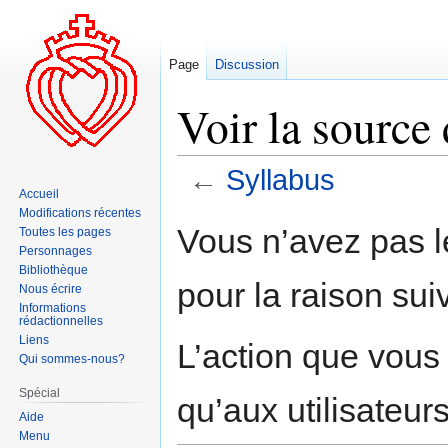
Page
Discussion
Voir la source
←
Syllabus
Accueil
Modifications récentes
Aller
Aller
Vous n’avez pas le
Toutes les pages
à
à
Personnages
la
la
Bibliothèque
pour la raison sui
navigation
recherche
Nous écrire
Informations
rédactionnelles
Liens
L’action que vous
Qui sommes-nous?
Spécial
qu’aux utilisateur
Aide
Menu