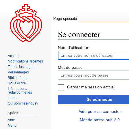
Page spéciale
Se connecter
Aller
Aller
Nom d’utilisateur
à
à
Accueil
la
la
Modifications récentes
navigation
recherche
Toutes les pages
Mot de passe
Personnages
Bibliothèque
Nous écrire
Garder ma session active
Informations
rédactionnelles
Liens
Se connecter
Qui sommes-nous?
Aide pour se connecter
Spécial
Mot de passe oublié ?
Aide
Menu