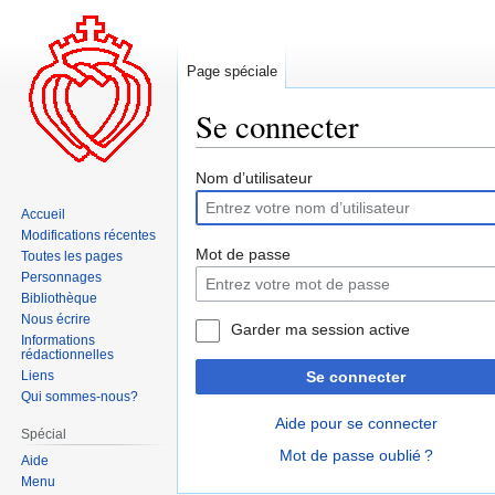
Page spéciale
Se connecter
Aller
Aller
Nom d’utilisateur
à
à
Accueil
la
la
Modifications récentes
navigation
recherche
Mot de passe
Toutes les pages
Personnages
Bibliothèque
Nous écrire
Garder ma session active
Informations
rédactionnelles
Liens
Se connecter
Qui sommes-nous?
Aide pour se connecter
Spécial
Mot de passe oublié ?
Aide
Menu