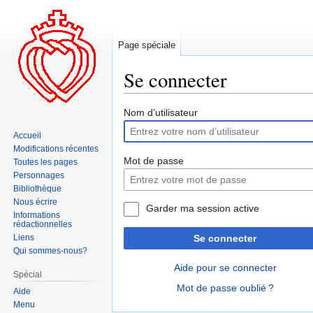
Page spéciale
Se connecter
Aller
Aller
Nom d’utilisateur
à
à
Accueil
la
la
Modifications récentes
navigation
recherche
Mot de passe
Toutes les pages
Personnages
Bibliothèque
Nous écrire
Garder ma session active
Informations
rédactionnelles
Liens
Se connecter
Qui sommes-nous?
Aide pour se connecter
Spécial
Mot de passe oublié ?
Aide
Menu