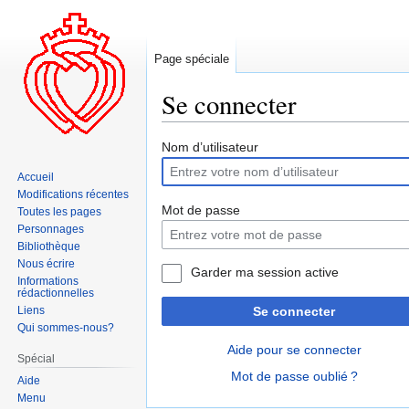
Page spéciale
Se connecter
Aller
Aller
Nom d’utilisateur
à
à
Accueil
la
la
Modifications récentes
navigation
recherche
Mot de passe
Toutes les pages
Personnages
Bibliothèque
Nous écrire
Garder ma session active
Informations
rédactionnelles
Liens
Se connecter
Qui sommes-nous?
Aide pour se connecter
Spécial
Mot de passe oublié ?
Aide
Menu