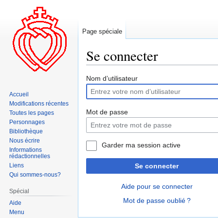
Page spéciale
Se connecter
Aller
Aller
Nom d’utilisateur
à
à
Accueil
la
la
Modifications récentes
navigation
recherche
Mot de passe
Toutes les pages
Personnages
Bibliothèque
Nous écrire
Garder ma session active
Informations
rédactionnelles
Liens
Se connecter
Qui sommes-nous?
Aide pour se connecter
Spécial
Mot de passe oublié ?
Aide
Menu