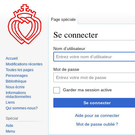
Page spéciale
Se connecter
Aller
Aller
Nom d’utilisateur
à
à
Accueil
la
la
Modifications récentes
navigation
recherche
Mot de passe
Toutes les pages
Personnages
Bibliothèque
Nous écrire
Garder ma session active
Informations
rédactionnelles
Liens
Se connecter
Qui sommes-nous?
Aide pour se connecter
Spécial
Mot de passe oublié ?
Aide
Menu