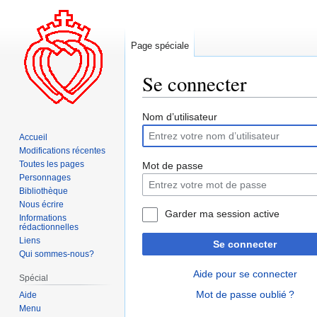
Page spéciale
Se connecter
Aller
Aller
Nom d’utilisateur
à
à
Accueil
la
la
Modifications récentes
navigation
recherche
Toutes les pages
Mot de passe
Personnages
Bibliothèque
Nous écrire
Garder ma session active
Informations
rédactionnelles
Liens
Se connecter
Qui sommes-nous?
Aide pour se connecter
Spécial
Mot de passe oublié ?
Aide
Menu