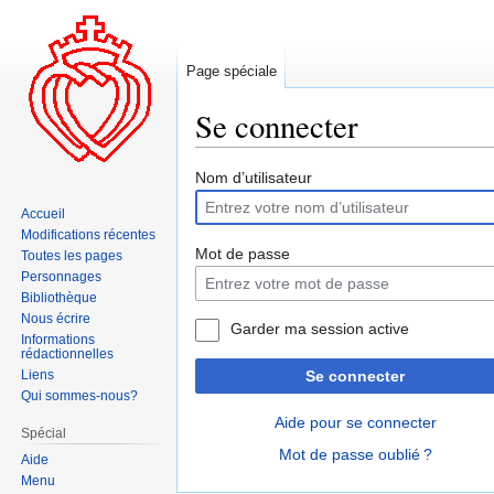
Page spéciale
Se connecter
Aller
Aller
Nom d’utilisateur
à
à
Accueil
la
la
Modifications récentes
navigation
recherche
Mot de passe
Toutes les pages
Personnages
Bibliothèque
Nous écrire
Garder ma session active
Informations
rédactionnelles
Liens
Se connecter
Qui sommes-nous?
Aide pour se connecter
Spécial
Mot de passe oublié ?
Aide
Menu