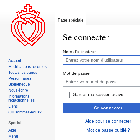
Page spéciale
Se connecter
Aller
Aller
Nom d’utilisateur
à
à
Accueil
la
la
Modifications récentes
navigation
recherche
Toutes les pages
Mot de passe
Personnages
Bibliothèque
Nous écrire
Garder ma session active
Informations
rédactionnelles
Liens
Se connecter
Qui sommes-nous?
Aide pour se connecter
Spécial
Mot de passe oublié ?
Aide
Menu